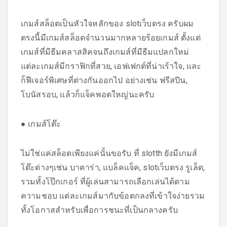
เกมส์สล็อตเป็นหัวใจหลักของ slotเว็บตรง ครับผม
ตรงนี้มีเกมส์สล็อตจำนวนมากหลายร้อยเกมส์ ตั้งแต่
เกมส์ที่มีธีมคลาสสิคจนถึงเกมส์ที่มีธีมแปลกใหม่
แต่ละเกมส์มีกราฟิกที่สวย, เอฟเฟกต์ที่น่าเร้าใจ, และ
ก็ฟีเจอร์พิเศษที่ต่างกันออกไป อย่างเช่น ฟรีสปิน,
โบนัสรอบ, แล้วก็แจ็คพอตใหญ่นะครับ
● เกมส์โต๊ะ
ไม่ใช่แค่สล็อตเพียงแค่นั้นขอรับ ที่ slotth ยังมีเกมส์
โต๊ะต่างๆเช่น บาคาร่า, แบล็คแจ็ค,
slotเว็บตรง
รูเล็ต,
รวมทั้งโป๊กเกอร์ ที่ผู้เล่นสามารถเลือกเล่นได้ตาม
ความชอบ แต่ละเกมส์มากับข้อตกลงที่เข้าใจง่ายรวม
ทั้งโอกาสสำหรับเพื่อการชนะที่เป็นกลางครับ