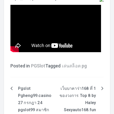
Posted in
PGSlot
Tagged
เล่นสล็อต pg
Pgslot
เว็บบาคาร่า168 ที่ 1
แนะแนว
Pgheng99.casino
ของวงการ Top 8 by
เรื่อง
27 กรกฎา 24
Haley
pgslot99 สมาชิก
Sexyauto168.fun