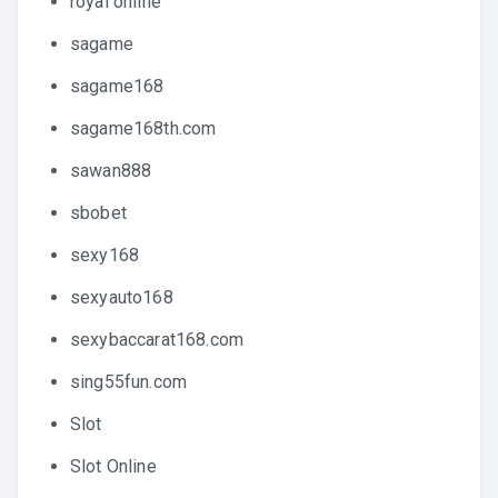
royal online
sagame
sagame168
sagame168th.com
sawan888
sbobet
sexy168
sexyauto168
sexybaccarat168.com
sing55fun.com
Slot
Slot Online