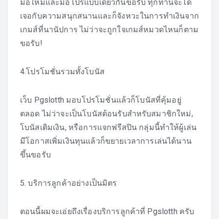
มือใหม่และมือโปรแบบเดียวกันขอรับ ทุกท่านจะได้
เจอกับความสนุกสนานและก็จังหวะในการทำเงินจาก
เกมส์ที่นานัปการ ไม่ว่าจะถูกใจเกมส์หมวดไหนก็ตาม
ขอรับ!
4.โปรโมชั่นรวมทั้งโบนัส
เว็บ Pgslotth มอบโปรโมชั่นแล้วก็โบนัสที่คุ้มอยู่
ตลอด ไม่ว่าจะเป็นโบนัสต้อนรับสำหรับสมาชิกใหม่,
โบนัสเติมเงิน, หรือการแจกฟรีสปิน กลุ่มนี้ทำให้ผู้เล่น
มีโอกาสเพิ่มเงินทุนแล้วก็ขยายเวลาการเล่นได้นาน
ขึ้นขอรับ
5. บริการลูกค้าอย่างเป็นมิตร
ตอนนี้ผมจะเอ่ยถึงเรื่องบริการลูกค้าที่ Pgslotth ครับ