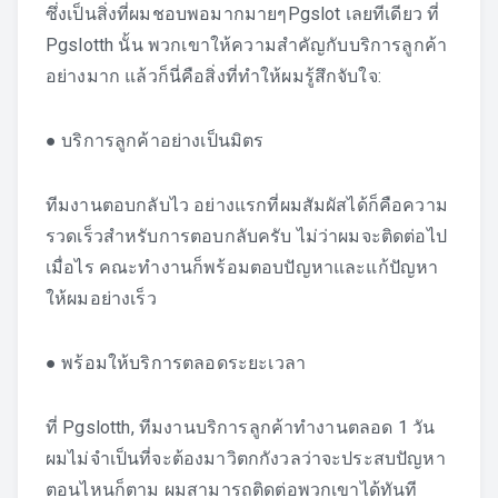
ซึ่งเป็นสิ่งที่ผมชอบพอมากมายๆPgslot เลยทีเดียว ที่
Pgslotth นั้น พวกเขาให้ความสำคัญกับบริการลูกค้า
อย่างมาก แล้วก็นี่คือสิ่งที่ทำให้ผมรู้สึกจับใจ:
● บริการลูกค้าอย่างเป็นมิตร
ทีมงานตอบกลับไว อย่างแรกที่ผมสัมผัสได้ก็คือความ
รวดเร็วสำหรับการตอบกลับครับ ไม่ว่าผมจะติดต่อไป
เมื่อไร คณะทำงานก็พร้อมตอบปัญหาและแก้ปัญหา
ให้ผมอย่างเร็ว
● พร้อมให้บริการตลอดระยะเวลา
ที่ Pgslotth, ทีมงานบริการลูกค้าทำงานตลอด 1 วัน
ผมไม่จำเป็นที่จะต้องมาวิตกกังวลว่าจะประสบปัญหา
ตอนไหนก็ตาม ผมสามารถติดต่อพวกเขาได้ทันที