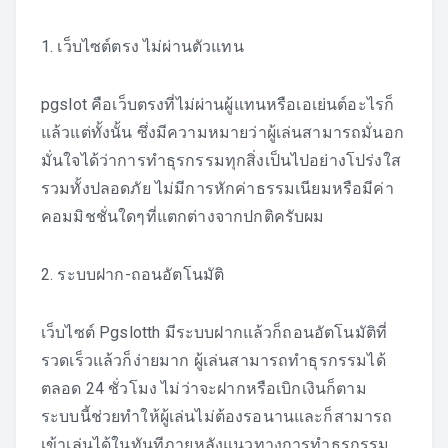
1. เว็บไซต์ตรง ไม่ผ่านตัวแทน
pgslot คือเว็บตรงที่ไม่ผ่านผู้แทนหรือเอเย่นต์อะไรก็
แล้วแต่ทั้งนั้น ซึ่งมีความหมายว่าผู้เล่นสามารถมั่นอก
มั่นใจได้ว่าการทำธุรกรรมทุกสิ่งเป็นไปอย่างโปร่งใส
รวมทั้งปลอดภัย ไม่มีการหักค่าธรรมเนียมหรือมีค่า
คอมมิชชั่นใดๆที่แตกต่างจากปกติครับผม
2. ระบบฝาก-ถอนอัตโนมัติ
เว็บไซต์ Pgslotth มีระบบฝากแล้วก็ถอนอัตโนมัติที่
รวดเร็วแล้วก็ง่ายมาก ผู้เล่นสามารถทำธุรกรรมได้
ตลอด 24 ชั่วโมง ไม่ว่าจะฝากหรือเบิกเงินก็ตาม
ระบบนี้ช่วยทำให้ผู้เล่นไม่ต้องรอนานและก็สามารถ
เข้าเล่นได้ในทันทีภายหลังแนวทางการทำธุรกรรม