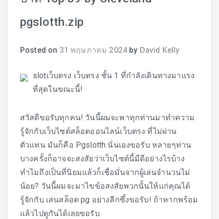
pgslotth.zip
Posted on
31 พฤษภาคม 2024
by
David Kelly
slotเว็บตรง
เว็บตรง ชั้น 1 ที่กำลังเดินทางมาแรง
ที่สุดในขณะนี้!
สวัสดีขอรับทุกคน! วันนี้ผมจะพาทุกท่านมาทำความ
รู้จักกับเว็บไซต์สล็อตออนไลน์เว็บตรง ที่ไม่ผ่าน
ตัวแทน มันก็คือ Pgslotth นั่นเองขอรับ หลายๆท่าน
บางครั้งก็อาจจะสงสัยว่าเว็บไซต์นี้มีดีอย่างไรบ้าง
ทำไมถึงเป็นที่นิยมแล้วก็เชื่อมั่นจากผู้เล่นจำนวนไม่
น้อย? วันนี้ผมจะมาไขข้อสงสัยพวกนั้นให้แก่คุณได้
รู้จักกับ เล่นสล็อต pg อย่างลึกซึ้งขอรับ! ถ้าหากพร้อม
แล้วไปดูกันได้เลยขอรับ