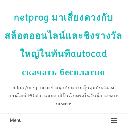
netprog มาเสี่ยงดวงกับ
สล็อตออนไลน์และชิงรางวัล
ใหญ่ในทันทีautocad
скачать бесплатно
https://netprog.net สนุกกับความลุ้นลุ่มกับสล็อต
ออนไลน์ PGslot และคาสิโนเว็บตรงในวันนี้ скачать
хамачи
Menu