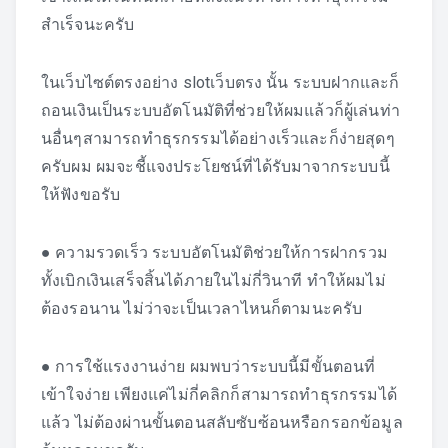
สำเร็จนะครับ
ในเว็บไซต์ตรงอย่าง slotเว็บตรง นั้น ระบบฝากและก็
ถอนเงินเป็นระบบอัตโนมัติที่ช่วยให้ผมแล้วก็ผู้เล่นท่า
นอื่นๆสามารถทำธุรกรรมได้อย่างเร็วและก็ง่ายสุดๆ
ครับผม ผมจะชี้แจงประโยชน์ที่ได้รับมาจากระบบนี้
ให้ฟังขอรับ
● ความรวดเร็ว ระบบอัตโนมัติช่วยให้การฝากรวม
ทั้งเบิกเงินเสร็จสิ้นได้ภายในไม่กี่วินาที ทำให้ผมไม่
ต้องรอนาน ไม่ว่าจะเป็นเวลาไหนก็ตามนะครับ
● การใช้แรงงานง่าย ผมพบว่าระบบนี้มีขั้นตอนที่
เข้าใจง่าย เพียงแค่ไม่กี่คลิกก็สามารถทำธุรกรรมได้
แล้ว ไม่ต้องผ่านขั้นตอนสลับซับซ้อนหรือกรอกข้อมูล