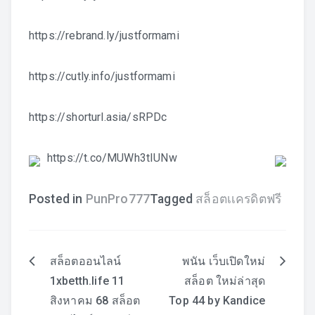
https://rebrand.ly/justformami
https://cutly.info/justformami
https://shorturl.asia/sRPDc
https://t.co/MUWh3tIUNw
Posted in
PunPro777
Tagged
สล็อตเเครดิตฟรี
สล็อตออนไลน์
พนัน เว็บเปิดใหม่
แนะแนว
1xbetth.life 11
สล็อต ใหม่ล่าสุด
เรื่อง
สิงหาคม 68 สล็อต
Top 44 by Kandice