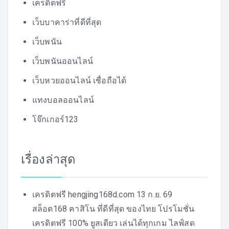
เครดิตฟรี
เว็บบาคาร่าที่ดีที่สุด
เว็บพนัน
เว็บพนันออนไลน์
เว็บหวยออนไลน์ เชื่อถือได้
แทงบอลออนไลน์
โจ๊กเกอร์123
เรื่องล่าสุด
เครดิตฟรี hengjing168d.com 13 ก.ย. 69
สล็อต168 คาสิโน ที่ดีที่สุด ของไทย โปรโมชั่น
เครดิตฟรี 100% ยูสเดียว เล่นได้ทุกเกม ไลฟ์สด