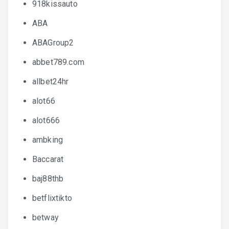
918kissauto
ABA
ABAGroup2
abbet789.com
allbet24hr
alot66
alot666
ambking
Baccarat
baj88thb
betflixtikto
betway