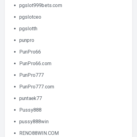
pgslot999bets.com
pgslotceo
pgslotth
punpro
PunPro66
PunPro66.com
PunPro777
PunPro777.com
puntaek77
Pussy888
pussy888win
RENO88WIN.COM