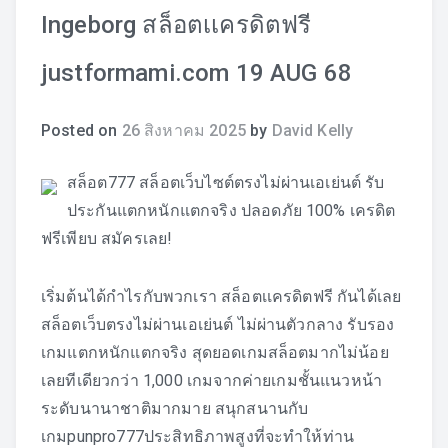
Ingeborg สล็อตเเครดิตฟรี
justformami.com 19 AUG 68
Posted on
26 สิงหาคม 2025
by
David Kelly
สล็อต777 สล็อตเว็บไซต์ตรงไม่ผ่านเอเย่นต์ รับ
ประกันแตกหนักแตกจริง ปลอดภัย 100% เครดิต
ฟรีเพียบ สมัครเลย!
เริ่มต้นได้กำไรกับพวกเรา สล็อตเเครดิตฟรี กันได้เลย
สล็อตเว็บตรงไม่ผ่านเอเย่นต์ ไม่ผ่านตัวกลาง รับรอง
เกมแตกหนักแตกจริง สุดยอดเกมสล็อตมากไม่น้อย
เลยทีเดียวกว่า 1,000 เกมจากค่ายเกมชั้นแนวหน้า
ระดับนานาชาติมากมาย สนุกสนานกับ
เกมpunpro777ประสิทธิภาพสูงที่จะทำให้ท่าน