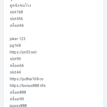
ดูหนังชนโรง
slot168
slot456
สล็อต66
joker 123
pg168
https://jin55.net
slot99
สล็อต66
slot44
https://judhai168.co
https://bonus888.life
สล็อต888
สล็อต99
pussy888