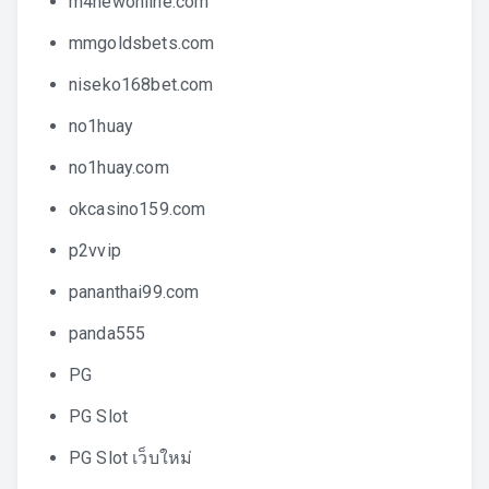
m4newonline.com
mmgoldsbets.com
niseko168bet.com
no1huay
no1huay.com
okcasino159.com
p2vvip
pananthai99.com
panda555
PG
PG Slot
PG Slot เว็บใหม่