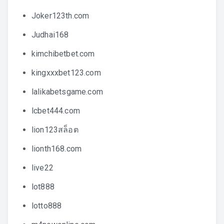
Joker123th.com
Judhai168
kimchibetbet.com
kingxxxbet123.com
lalikabetsgame.com
lcbet444.com
lion123สล็อต
lionth168.com
live22
lot888
lotto888