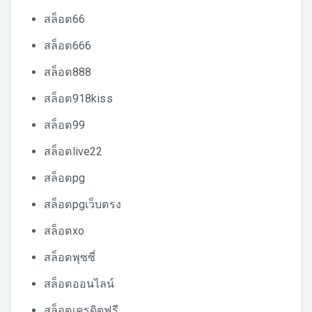
สล็อต66
สล็อต666
สล็อต888
สล็อต918kiss
สล็อต99
สล็อตlive22
สล็อตpg
สล็อตpgเว็บตรง
สล็อตxo
สล็อตพุซซี่
สล็อตออนไลน์
สล็อตเครดิตฟรี