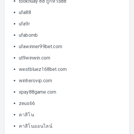
tookhuay 88 ถูกหวย88
ufa88
ufa9r
ufabomb
ufawinner99bet.com
ut9winwin.com
westbluez168bet.com
winherovip.com
xpay88game.com
zeus66
คาสิโน
คาสิโนออนไลน์