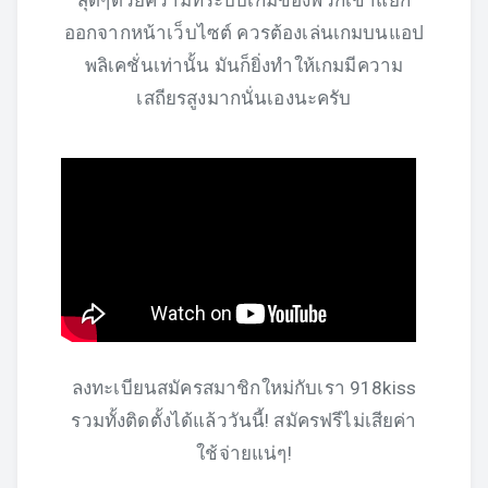
สุดๆด้วยความที่ระบบเกมของพวกเขาแยก
ออกจากหน้าเว็บไซต์ ควรต้องเล่นเกมบนแอป
พลิเคชั่นเท่านั้น มันก็ยิ่งทำให้เกมมีความ
เสถียรสูงมากนั่นเองนะครับ
ลงทะเบียนสมัครสมาชิกใหม่กับเรา 918kiss
รวมทั้งติดตั้งได้แล้ววันนี้! สมัครฟรีไม่เสียค่า
ใช้จ่ายแน่ๆ!