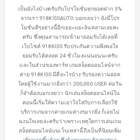
เป็นยังไงบ้างครับกับโปรโมชั่นทุกยอดฝาก 5%
จากเรา 918KISSAUTO บอกเลยว่า ยังมีโปร
โมชั่นดีๆอย่างนี้อีกเยอะแยะล้นหลามเลยคะ
ครับ ซึ่งคุณสามารถเข้ามายอมรับได้เลยที่
เว็บไซต์ 918KISS รับประกันความพึงพอใจ
ยอมรับได้ตลอด 24 ชั่วโมงแน่นอนนะครับ
และในส่วนของพาร์ท เกมสล็อตออนไลน์จาก
ค่าย 918KISS มีดีอะไรบ้าง รับรองความฮอต
โดยผู้ใช้งานมากยิ่งกว่า 200,000 USER ต่อวัน
ก็จำต้องบอกเลยว่า นักเล่นสล็อตออนไลน์ใน
ตอนนี้เริ่มให้ความเอาใจใส่กับการเลือกใช้
บริการเกมจากค่ายเกมต่างๆมากยิ่ง ก็เลยไม่
ฉงนใจเลยล่ะครับว่าเพราะเหตุใดการเล่นเกม
สล็อตออนไลน์บนเว็บเหล่านี้ถึงเป็นที่นิยมเพิ่ม