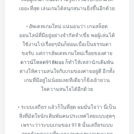
เยอะที่สุด เล่นเกมได้สนุกสนานยิ่งขึ้นอีกด้วย
• อัพเดทเกมใหม่ แน่นอนว่า เกมสล็อต
ออนไลน์ที่มีอยู่อย่างจำกัดจำเขี่ย พอผู้เล่นได้
ใช้งานไปเรื่อยๆมันก็ย่อมเบื่อเป็นธรรมดา
ขอรับ แต่การอัพเดทเกมใหม่เรื่อยของค่าย
ดาวน์โหลด918kiss
ก็ทำให้เหล่านักเดิมพัน
ต่างให้ความสนใจกับเกมของค่ายอยู่ดี อีกทั้ง
เกมที่มีอยู่ไม่น้อยเลยทีเดียวก็ยิ่งเย้ายวน
ใจความสนใจได้อีกด้วย
• ระบบเสถียร แล้วก็ในที่สุด ผมมั่นใจว่า นี่เป็น
สิ่งที่มัดใจนักเดิมพันคนประเทศไทยแบบสุดๆ
เพราะว่าระบบเกมของ 918 นั้นเสถียรแบบ