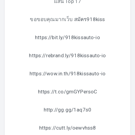
แสน Top 17
ขอขอบคุณมากเว็บ
สมัคร918kiss
https://bit.ly/918kissauto-io
https://rebrand.ly/918kissauto-io
https://wow.in.th/918kissauto-io
https://t.co/gmGYPersoC
http://gg.gg/1aq7s0
https://cutt.ly/oewvhss8