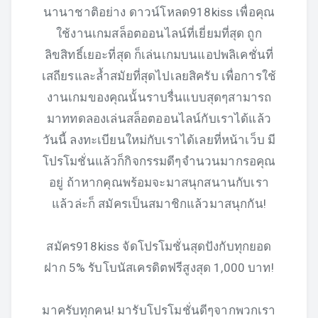
นานาชาติอย่าง ดาวน์โหลด918kiss เพื่อคุณ
ใช้งานเกมสล็อตออนไลน์ที่เยี่ยมที่สุด ถูก
ลิขสิทธิ์เยอะที่สุด ก็เล่นเกมบนแอปพลิเคชั่นที่
เสถียรและล้ำสมัยที่สุดไปเลยสิครับ เพื่อการใช้
งานเกมของคุณนั้นราบรื่นแบบสุดๆสามารถ
มาททดลองเล่นสล็อตออนไลน์กับเราได้แล้ว
วันนี้ ลงทะเบียนใหม่กับเราได้เลยที่หน้าเว็บ มี
โปรโมชั่นแล้วก็กิจกรรมดีๆจำนวนมากรอคุณ
อยู่ ถ้าหากคุณพร้อมจะมาสนุกสนานกับเรา
แล้วล่ะก็ สมัครเป็นสมาชิกแล้วมาสนุกกัน!
สมัคร918kiss จัดโปรโมชั่นสุดปังกับทุกยอด
ฝาก 5% รับโบนัสเครดิตฟรีสูงสุด 1,000 บาท!
มาครับทุกคน! มารับโปรโมชั่นดีๆจากพวกเรา