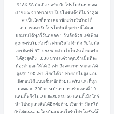
918KISS กันเถิดขอรับ กับโปรโมชั่นทุกยอด
ฝาก 5% จากพวกเรา โปรโมชั่นดีๆที่ไม่ว่าคุณ
จะเป็นใครก็ตาม สมาชิกเก่าหรือใหม่ ก็
สามารถมารับโปรโมชั่นดีๆอย่างนี้ได้เลย
ยอมรับได้ทุกวี่วันตลอด 1 วันอีกด้วย แค่เพียง
คุณกดรับโปรโมชั่น ฝากเงินไม่จำกัด รับโบนัส
เครดิตฟรี 5% ของยอดฝากได้ในทันที ยอมรับ
ได้สูงสุดถึง 1,000 บาท แต่ว่าคุณจำเป็นที่จะ
ต้องทำยอดให้ได้ 2 เท่า ถึงจะสามารถถอนได้
สูงสุด 100 เท่า เรียกได้ว่า ทำยอดไม่สูง แถม
ยังถอนได้แบบเต็มๆอีกด้วยนะครับ และก็ทุก
ยอดฝาก 300 บาท ยังสามารถรับแคนดี้ 10
แคนดี้ฟรีๆไปเลย สะสมครบ 50 แคนดี้เมื่อใดก็
นำไปหมุนกงล้อได้อีกต่อด้วย เรียกว่า มีแต่ได้
กับได้แน่นอน ใครกันแน่สนใจรับโปรโมชั่นนี้ก็