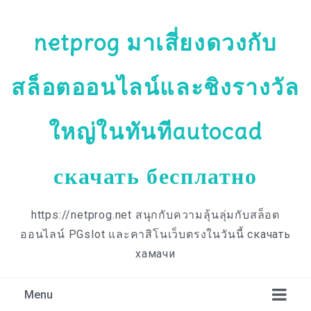
netprog มาเสี่ยงดวงกับ
สล็อตออนไลน์และชิงรางวัล
ใหญ่ในทันทีautocad
скачать бесплатно
https://netprog.net สนุกกับความลุ้นลุ่มกับสล็อต
ออนไลน์ PGslot และคาสิโนเว็บตรงในวันนี้ скачать
хамачи
Menu