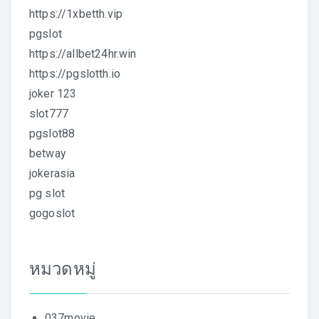
https://1xbetth.vip
pgslot
https://allbet24hr.win
https://pgslotth.io
joker 123
slot777
pgslot88
betway
jokerasia
pg slot
gogoslot
หมวดหมู่
037movie