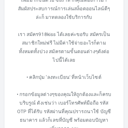
เพิ่มมากขึ้นด้วย ซึ่งถ้าหากคุณต้องการมา
สัมผัสประสบการณ์การเล่นสล็อตออนไลน์ดีๆ
ล่ะก็ มาทดลองใช้บริการกับ
เรา สมัคร918kiss ได้เลยค่ะขอรับ สมัครเป็น
สมาชิกใหม่ฟรี ไม่มีค่าใช้จ่ายอะไรก็ตาม
ทั้งหมดทั้งปวง สมัครตามขั้นตอนต่างๆดังต่อ
ไปนี้ได้เลย
• คลิกปุ่ม ‘ลงทะเบียน’ ที่หน้าเว็บไซต์
• กรอกข้อมูลต่างๆของคุณให้ถูกต้องและก็ครบ
บริบรูณ์ ดังเช่นว่า เบอร์โทรศัพท์มือถือ รหัส
OTP ที่ได้รับ รหัสผ่านที่คุณปรารถนาใช้ บัญชี
ธนาคาร แล้วก็เลขที่บัญชี พร้อมตอบปัญหา