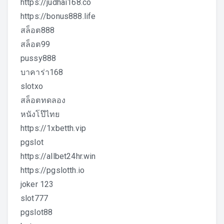
https://judhai168.co
https://bonus888.life
สล็อต888
สล็อต99
pussy888
บาคาร่า168
slotxo
สล็อตทดลอง
หนังโป๊ไทย
https://1xbetth.vip
pgslot
https://allbet24hr.win
https://pgslotth.io
joker 123
slot777
pgslot88