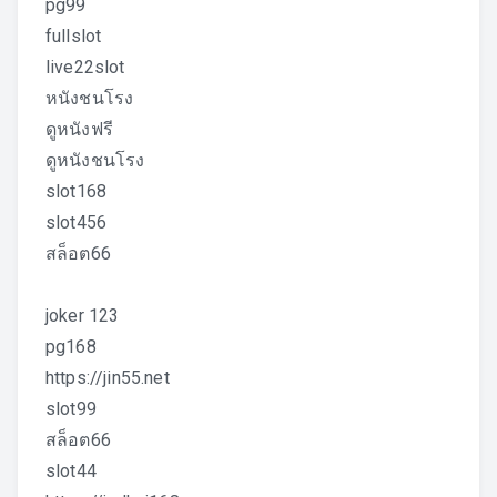
pg99
fullslot
live22slot
หนังชนโรง
ดูหนังฟรี
ดูหนังชนโรง
slot168
slot456
สล็อต66
joker 123
pg168
https://jin55.net
slot99
สล็อต66
slot44