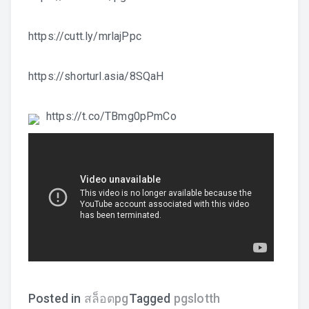
https://cutt.ly/mrlajPpc
https://shorturl.asia/8SQaH
https://t.co/TBmg0pPmCo
Posted in
สล็อตpg
Tagged
pgslotth