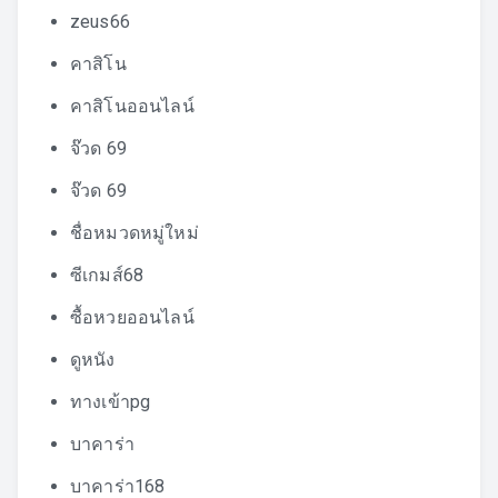
zeus66
คาสิโน
คาสิโนออนไลน์
จ๊วด 69
จ๊วด 69
ชื่อหมวดหมู่ใหม่
ซีเกมส์68
ซื้อหวยออนไลน์
ดูหนัง
ทางเข้าpg
บาคาร่า
บาคาร่า168