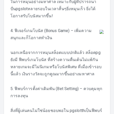
ในการหมุนอย่างมหาศาล เหมาะกับผู้ที่ปรารถนา
ปั่นpgslotหลายรอบในเวลาสั้นๆยิ่งหมุนเร็ว ยิ่งได้
โอกาสรับโบนัสมากขึ้น!
4. ฟีเจอร์เกมโบนัส (Bonus Game) – เพิ่มความ
สนุกและก็โอกาสทำเงิน
นอกเหนือจากการหมุนสล็อตแบบปกติแล้ว สล็อตpg
ยังมี ฟีพบร์เกมโบนัส ที่สร้างความตื่นเต้นไม่แพ้กัน
หลายเกมจะมีไม่นิเกมหรือโบนัสพิเศษ ที่เมื่อเข้ารอบ
นี้แล้ว เงินรางวัลจะถูกคูณมากขึ้นอย่างมหาศาล
5. ฟีพบร์การตั้งค่าเดิมพัน (Bet Setting) – ควบคุมทุก
การลงทุน
สิ่งที่ผู้เล่นคนไม่ใช่น้อยชอบพอใน pgslotthเป็นฟีพบร์