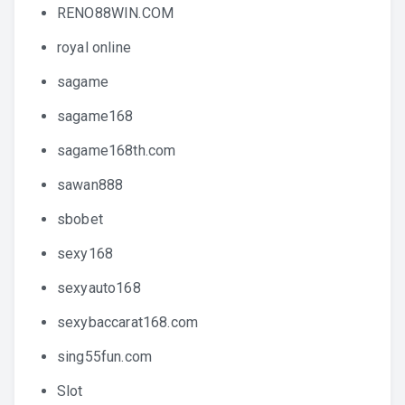
RENO88WIN.COM
royal online
sagame
sagame168
sagame168th.com
sawan888
sbobet
sexy168
sexyauto168
sexybaccarat168.com
sing55fun.com
Slot