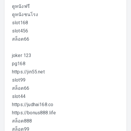
ดูหนังฟรี
ดูหนังชนโรง
slot168
slot456
สล็อต66
joker 123
pg168
https://jin55.net
slot99
สล็อต66
slot44
https://judhai168.co
https://bonus888.life
สล็อต888
สล็อต99