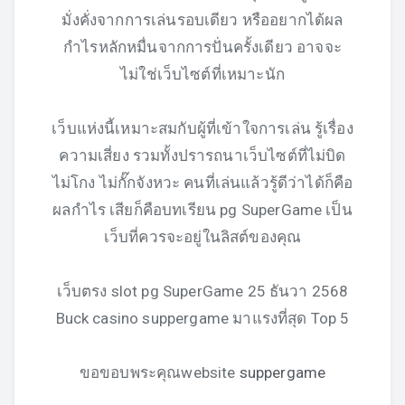
มั่งคั่งจากการเล่นรอบเดียว หรืออยากได้ผล
กำไรหลักหมื่นจากการปั่นครั้งเดียว อาจจะ
ไม่ใช่เว็บไซต์ที่เหมาะนัก
เว็บแห่งนี้เหมาะสมกับผู้ที่เข้าใจการเล่น รู้เรื่อง
ความเสี่ยง รวมทั้งปรารถนาเว็บไซต์ที่ไม่บิด
ไม่โกง ไม่กั๊กจังหวะ คนที่เล่นแล้วรู้ดีว่าได้ก็คือ
ผลกำไร เสียก็คือบทเรียน pg SuperGame เป็น
เว็บที่ควรจะอยู่ในลิสต์ของคุณ
เว็บตรง slot pg SuperGame 25 ธันวา 2568
Buck casino suppergame มาแรงที่สุด Top 5
ขอขอบพระคุณwebsite
suppergame