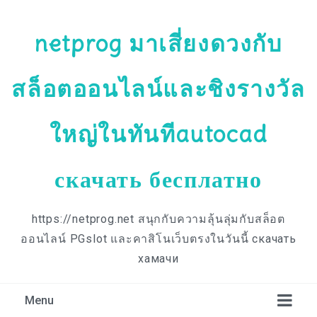
netprog มาเสี่ยงดวงกับ
สล็อตออนไลน์และชิงรางวัล
ใหญ่ในทันทีautocad
скачать бесплатно
https://netprog.net สนุกกับความลุ้นลุ่มกับสล็อต
ออนไลน์ PGslot และคาสิโนเว็บตรงในวันนี้ скачать
хамачи
Menu