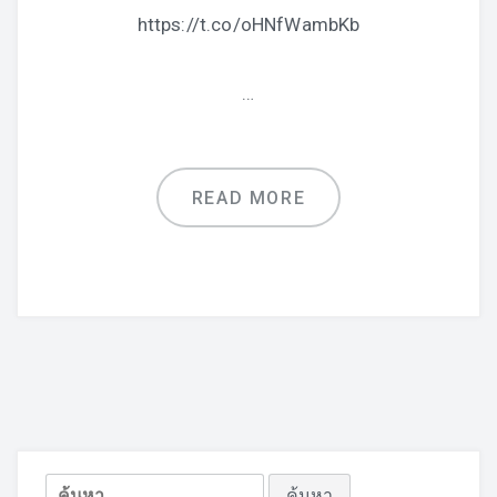
https://t.co/oHNfWambKb
…
READ MORE
ค้นหา